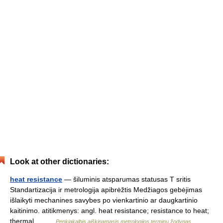
Look at other dictionaries:
heat resistance
— šiluminis atsparumas statusas T sritis
Standartizacija ir metrologija apibrėžtis Medžiagos gebėjimas
išlaikyti mechanines savybes po vienkartinio ar daugkartinio
kaitinimo. atitikmenys: angl. heat resistance; resistance to heat;
thermal… …
Penkiakalbis aiškinamasis metrologijos terminų žodynas