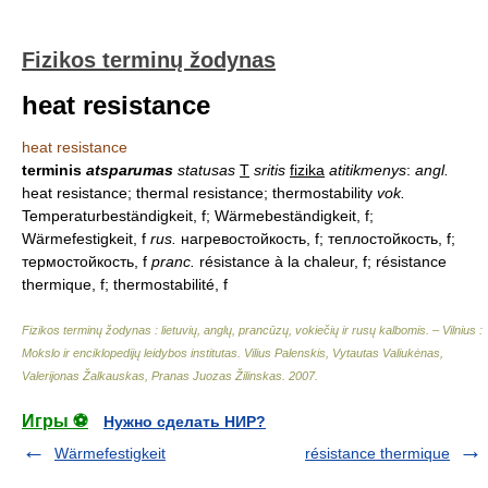
Fizikos terminų žodynas
heat resistance
heat resistance
terminis
atsparumas
statusas
T
sritis
fizika
atitikmenys
:
angl.
heat resistance; thermal resistance; thermostability
vok.
Temperaturbeständigkeit, f; Wärmebeständigkeit, f;
Wärmefestigkeit, f
rus.
нагревостойкость, f; теплостойкость, f;
термостойкость, f
pranc.
résistance à la chaleur, f; résistance
thermique, f; thermostabilité, f
Fizikos terminų žodynas : lietuvių, anglų, prancūzų, vokiečių ir rusų kalbomis. – Vilnius :
Mokslo ir enciklopedijų leidybos institutas
.
Vilius Palenskis, Vytautas Valiukėnas,
Valerijonas Žalkauskas, Pranas Juozas Žilinskas
.
2007
.
Игры ⚽
Нужно сделать НИР?
Wärmefestigkeit
résistance thermique