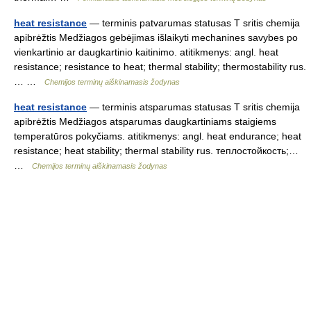
heat resistance
— terminis patvarumas statusas T sritis chemija
apibrėžtis Medžiagos gebėjimas išlaikyti mechanines savybes po
vienkartinio ar daugkartinio kaitinimo. atitikmenys: angl. heat
resistance; resistance to heat; thermal stability; thermostability rus.
… …
Chemijos terminų aiškinamasis žodynas
heat resistance
— terminis atsparumas statusas T sritis chemija
apibrėžtis Medžiagos atsparumas daugkartiniams staigiems
temperatūros pokyčiams. atitikmenys: angl. heat endurance; heat
resistance; heat stability; thermal stability rus. теплостойкость;…
…
Chemijos terminų aiškinamasis žodynas