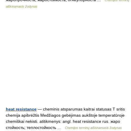
Chemijos terminų
aiškinamasis žodynas
heat resistance
— cheminis atsparumas kaitrai statusas T sritis
chemija apibrėžtis Medžiagos gebėjimas aukštoje temperatūroje
chemiškai nekisti. atitikmenys: angl. heat resistance rus. жаро
стойкость; теплостойкость …
Chemijos terminų aiškinamasis žodynas