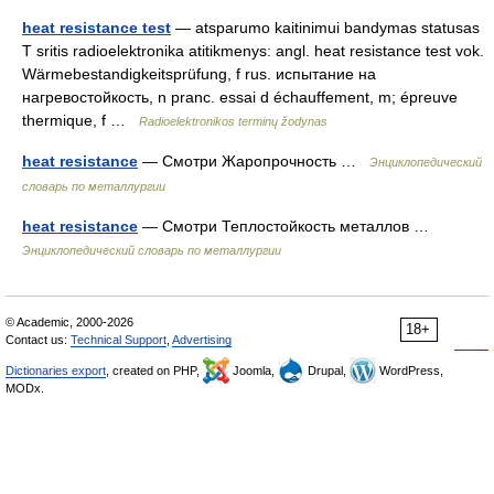
heat resistance test
— atsparumo kaitinimui bandymas statusas
T sritis radioelektronika atitikmenys: angl. heat resistance test vok.
Wärmebestandigkeitsprüfung, f rus. испытание на
нагревостойкость, n pranc. essai d échauffement, m; épreuve
thermique, f …
Radioelektronikos terminų žodynas
heat resistance
— Смотри Жаропрочность …
Энциклопедический
словарь по металлургии
heat resistance
— Смотри Теплостойкость металлов …
Энциклопедический словарь по металлургии
© Academic, 2000-2026
18+
Contact us:
Technical Support
,
Advertising
Dictionaries export
, created on PHP,
Joomla,
Drupal,
WordPress,
MODx.