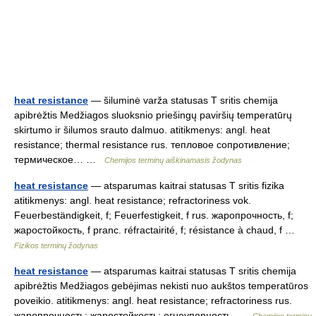
heat resistance
— šiluminė varža statusas T sritis chemija
apibrėžtis Medžiagos sluoksnio priešingų paviršių temperatūrų
skirtumo ir šilumos srauto dalmuo. atitikmenys: angl. heat
resistance; thermal resistance rus. тепловое сопротивление;
термическое… …
Chemijos terminų aiškinamasis žodynas
heat resistance
— atsparumas kaitrai statusas T sritis fizika
atitikmenys: angl. heat resistance; refractoriness vok.
Feuerbeständigkeit, f; Feuerfestigkeit, f rus. жаропрочность, f;
жаростойкость, f pranc. réfractairité, f; résistance à chaud, f …
Fizikos terminų žodynas
heat resistance
— atsparumas kaitrai statusas T sritis chemija
apibrėžtis Medžiagos gebėjimas nekisti nuo aukštos temperatūros
poveikio. atitikmenys: angl. heat resistance; refractoriness rus.
жаропрочность; жаростойкость; огнеупорность …